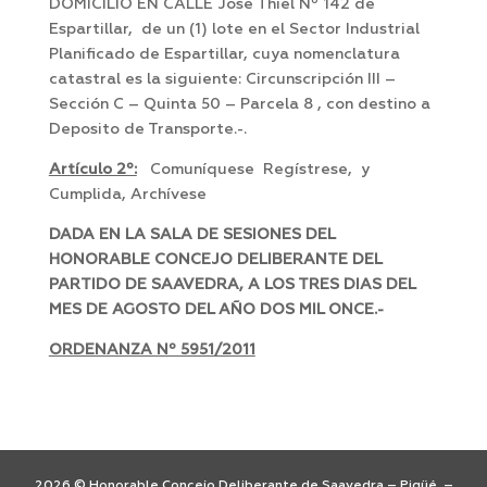
DOMICILIO EN CALLE José Thiel Nº 142 de
Espartillar, de un (1) lote en el Sector Industrial
Planificado de Espartillar, cuya nomenclatura
catastral es la siguiente: Circunscripción III –
Sección C – Quinta 50 – Parcela 8 , con destino a
Deposito de Transporte.-.
Artículo 2º:
Comuníquese Regístrese, y
Cumplida, Archívese
DADA EN LA SALA DE SESIONES DEL
HONORABLE CONCEJO DELIBERANTE DEL
PARTIDO DE SAAVEDRA, A LOS TRES DIAS DEL
MES DE AGOSTO DEL AÑO DOS MIL ONCE.-
ORDENANZA Nº 5951/2011
2026 © Honorable Concejo Deliberante de Saavedra – Pigüé –