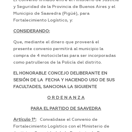
El Convenio firmado entre el Ministerio de Justicia
y Seguridad de la Provincia de Buenos Aires y el
Municipio de Saavedra (Pigüé), para
Fortalecimiento Logístico, y:
CONSIDERANDO:
Que, mediante el dinero que proveerá el
presente convenio permitirá al municipio la
compra de 4 motocicletas para ser incorporadas
como patrulleros de la Policía del distrito.
EL HONORABLE CONCEJO DELIBERANTE EN
SESIÓN DE LA FECHA Y HACIENDO USO DE SUS
FACULTADES, SANCIONA LA SIGUIENTE
O R D E N A N Z A
PARA EL PARTIDO DE SAAVEDRA
Artículo 1º:
Convalidase el Convenio de
Fortalecimiento Logístico con el Ministerio de