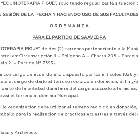
e “EQUINOTERAPIA PIGUE”, solicitando regularizar la situación 
SESIÓN DE LA FECHA Y HACIENDO USO DE SUS FACULTADES
O R D E N A N Z A
PARA EL PARTIDO DE SAAVEDRA
NOTERAPIA PIGUE”
de dos (2) terrenos perteneciente a la Muni
tral es: Circunscripción II – Polígono A – Chacra 208 – Parcela
ela 2 – Partida Nº 7395.-
con cargo de acuerdo a lo dispuesto por los artículos 1826 y s
le el cargo de darle al terreno recibido en donación, el fin y/
or parte de la entidad donataria del cargo asociado a la misma
así el terreno al dominio Municipal
al la organización debe utilizar el terreno recibido en donació
caballo para la realización de practicas ecuestres a través del
ase y Archívese.-