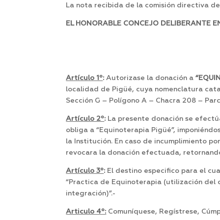
La nota recibida de la comisión directiva d
EL HONORABLE CONCEJO DELIBERANTE EN 
Artículo 1º
:
Autorizase la donación a
“EQUI
localidad de Pigüé, cuya nomenclatura catas
Sección G – Polígono A – Chacra 208 – Parc
Artículo 2º
:
La presente donación se efectúa 
obliga a “Equinoterapia Pigüé”, imponiéndose
la Institución. En caso de incumplimiento p
revocara la donación efectuada, retornando 
Artículo 3º
:
El destino especifico para el cu
“Practica de Equinoterapia (utilización del 
integración)”.-
Articulo 4º:
Comuníquese, Regístrese, Cúmpl