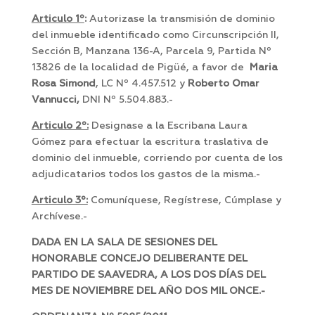
Articulo 1º
:
Autorizase la transmisión de dominio
del inmueble identificado como Circunscripción II,
Sección B, Manzana 136-A, Parcela 9, Partida Nº
13826 de la localidad de Pigüé, a favor de
Maria
Rosa Simond
, LC Nº 4.457.512 y
Roberto Omar
Vannucci,
DNI Nº 5.504.883.-
Articulo 2º:
Designase a la Escribana Laura
Gómez para efectuar la escritura traslativa de
dominio del inmueble, corriendo por cuenta de los
adjudicatarios todos los gastos de la misma.-
Articulo 3º:
Comuníquese, Regístrese, Cúmplase y
Archívese.-
DADA EN LA SALA DE SESIONES DEL
HONORABLE CONCEJO DELIBERANTE DEL
PARTIDO DE SAAVEDRA, A LOS DOS DÍAS DEL
MES DE NOVIEMBRE DEL AÑO DOS MIL ONCE.-