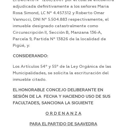
El Decreto Nº 1280/2007 por el cual se encuentra
adjudicada definitivamente a los señores Maria
Rosa Simond, LC Nº 4.457.512 y Roberto Omar
Vannucci, DNI Nº 5.504.883 respectivamente, el
inmueble designado catastralmente como
Circunscripción II, Sección B, Manzana 136-A,
Parcela 9, Partida Nº 13826 de la localidad de
Pigüé, y:
CONSIDERANDO:
Los Artículos 54º y 55º de la Ley Orgánica de las
Municipalidades, se solicita la escrituración del
inmueble citado.
EL HONORABLE CONCEJO DELIBERANTE EN
SESIÓN DE LA FECHA Y HACIENDO USO DE SUS
FACULTADES, SANCIONA LA SIGUIENTE
O R D E N A N Z A
PARA EL PARTIDO DE SAAVEDRA