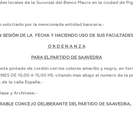
es locales de la Sucursal del Banco Macro en la ciudad de Pig
 solicitado por la mencionada entidad bancaria.-
SESIÓN DE LA FECHA Y HACIENDO USO DE SUS FACULTADES
O R D E N A N Z A
PARA EL PARTIDO DE SAAVEDRA
nte pintado de cordón con los colores amarillo y negro, en for
 DE 10,00 A 15,00 HS. citando mas abajo el numero de la pres
 de la calle España.-
ase y Archívese.-
RABLE CONCEJO DELIBERANTE DEL PARTIDO DE SAAVEDRA, A 