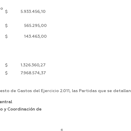
to
$ 5.933.456,10
$ 565.295,00
$ 143.463,00
$ 1.326.360,27
$ 7.968.574,37
sto de Gastos del Ejercicio 2.011, las Partidas que se detallan
entral
lo y Coordinación de
$