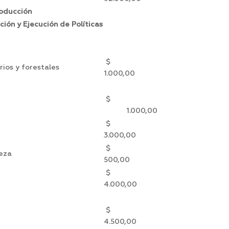
roducción
ión y Ejecución de Políticas
$
rios y forestales
1.000,00
$
1.000,00
$
3.000,00
$
ieza
500,00
$
s
4.000,00
$
4.500,00