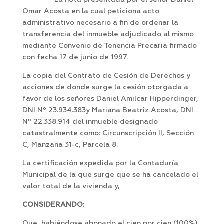
La nota presentada por el señor Daniel
Omar Acosta en la cual peticiona acto
administrativo necesario a fin de ordenar la
transferencia del inmueble adjudicado al mismo
mediante Convenio de Tenencia Precaria firmado
con fecha 17 de junio de 1997.
La copia del Contrato de Cesión de Derechos y
acciones de donde surge la cesión otorgada a
favor de los señores Daniel Amilcar Hipperdinger,
DNI Nº 23.934.383y Mariana Beatriz Acosta, DNI
Nº 22.338.914 del inmueble designado
catastralmente como: Circunscripción II, Sección
C, Manzana 31-c, Parcela 8.
La certificación expedida por la Contaduría
Municipal de la que surge que se ha cancelado el
valor total de la vivienda y,
CONSIDERANDO:
Que, habiéndose abonado el cien por cien (100%)