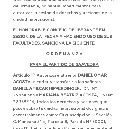
del inmueble, no habría impedimentos para
autorizar la cesión de derechos y acciones de la
unidad habitacional.
EL HONORABLE CONCEJO DELIBERANTE EN
SESIÓN DE LA FECHA Y HACIENDO USO DE SUS
FACULTADES, SANCIONA LA SIGUIENTE
O R D E N A N Z A
PARA EL PARTIDO DE SAAVEDRA
Articulo 1º
:
Autorizase al señor
DANIEL OMAR
ACOSTA
, a ceder y transferir a los señores
DANIEL AMILCAR HIPPERDINGER,
DNI Nº
23.934.383 y
MARIANA BEATRIZ ACOSTA,
DNI Nº
22.338.914, todos los derechos y acciones que
posee sobre la unidad habitacional designada
catastralmente como: Circunscripción II, Sección
C, Manzana 31-c, Parcela 8, Partida Nº 50001,
Casa Nº 164, ubicada en Pigüé, perteneciente al