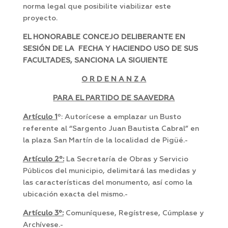
norma legal que posibilite viabilizar este
proyecto.
EL HONORABLE CONCEJO DELIBERANTE EN
SESIÓN DE LA FECHA Y HACIENDO USO DE SUS
FACULTADES, SANCIONA LA SIGUIENTE
O R D E N A N Z A
PARA EL PARTIDO DE SAAVEDRA
Artículo 1
º: Autorícese a emplazar un Busto
referente al “Sargento Juan Bautista Cabral” en
la plaza San Martín de la localidad de Pigüé.-
Artículo 2º:
La Secretaría de Obras y Servicio
Públicos del municipio, delimitará las medidas y
las características del monumento, así como la
ubicación exacta del mismo.-
Artículo 3º:
Comuníquese, Regístrese, Cúmplase y
Archívese.-