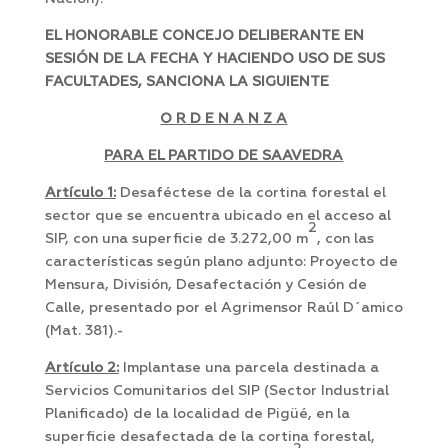
EL HONORABLE CONCEJO DELIBERANTE EN
SESIÓN DE LA FECHA Y HACIENDO USO DE SUS
FACULTADES, SANCIONA LA SIGUIENTE
O R D E N A N Z A
PARA EL PARTIDO DE SAAVEDRA
Artículo 1:
Desaféctese de la cortina forestal el
sector que se encuentra ubicado en el acceso al
2
SIP, con una superficie de 3.272,00 m
, con las
características según plano adjunto: Proyecto de
Mensura, División, Desafectación y Cesión de
Calle, presentado por el Agrimensor Raúl D´amico
(Mat. 381).-
Artículo 2:
Implantase una parcela destinada a
Servicios Comunitarios del SIP (Sector Industrial
Planificado) de la localidad de Pigüé, en la
superficie desafectada de la cortina forestal,