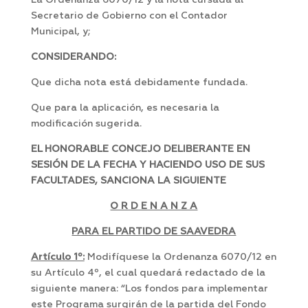
La Ordenanza 6070/12 y la nota cursada al
Secretario de Gobierno con el Contador
Municipal, y;
CONSIDERANDO:
Que dicha nota está debidamente fundada.
Que para la aplicación, es necesaria la
modificación sugerida.
EL HONORABLE CONCEJO DELIBERANTE EN
SESIÓN DE LA FECHA Y HACIENDO USO DE SUS
FACULTADES, SANCIONA LA SIGUIENTE
O R D E N A N Z A
PARA EL PARTIDO DE SAAVEDRA
Artículo 1º:
Modifíquese la Ordenanza 6070/12 en
su Artículo 4º, el cual quedará redactado de la
siguiente manera: “Los fondos para implementar
este Programa surgirán de la partida del Fondo