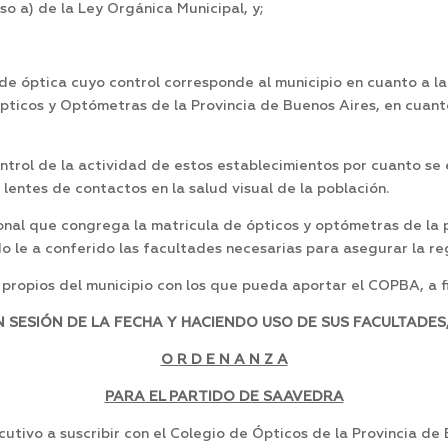
iso a) de la Ley Orgánica Municipal, y;
 de óptica cuyo control corresponde al municipio en cuanto a l
ticos y Optómetras de la Provincia de Buenos Aires, en cuanto
trol de la actividad de estos establecimientos por cuanto se
 lentes de contactos en la salud visual de la población.
al que congrega la matricula de ópticos y optómetras de la p
ado le a conferido las facultades necesarias para asegurar la re
propios del municipio con los que pueda aportar el COPBA, a fi
SESIÓN DE LA FECHA Y HACIENDO USO DE SUS FACULTADES,
O R D E N A N Z A
PARA EL PARTIDO DE SAAVEDRA
tivo a suscribir con el Colegio de Ópticos de la Provincia de 