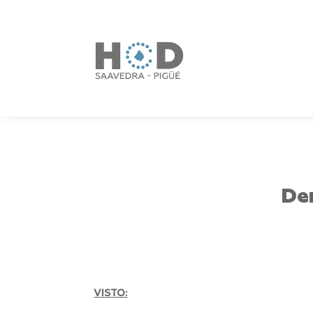
De
VISTO: