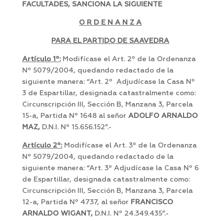
FACULTADES, SANCIONA LA SIGUIENTE
O R D E N A N Z A
PARA EL PARTIDO DE SAAVEDRA
Artículo 1º:
Modifícase el Art. 2º de la Ordenanza
Nº 5079/2004, quedando redactado de la
siguiente manera: “Art. 2º Adjudícase la Casa Nº
3 de Espartillar, designada catastralmente como:
Circunscripción III, Sección B, Manzana 3, Parcela
15-a, Partida Nº 1648 al señor
ADOLFO ARNALDO
MAZ,
D.N.I. Nº 15.656.152”.-
Artículo 2º:
Modifícase el Art. 3º de la Ordenanza
Nº 5079/2004, quedando redactado de la
siguiente manera: “Art. 3º Adjudícase la Casa Nº 6
de Espartillar, designada catastralmente como:
Circunscripción III, Sección B, Manzana 3, Parcela
12-a, Partida Nº 4737, al señor
FRANCISCO
ARNALDO WIGANT,
D.N.I. Nº 24.349.435”.-