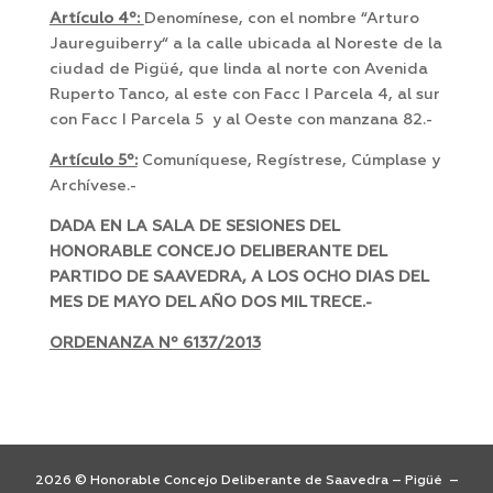
Artículo 4º:
Denomínese, con el nombre “Arturo
Jaureguiberry“ a la calle ubicada al Noreste de la
ciudad de Pigüé, que linda al norte con Avenida
Ruperto Tanco, al este con Facc I Parcela 4, al sur
con Facc I Parcela 5 y al Oeste con manzana 82.-
Artículo 5º:
Comuníquese, Regístrese, Cúmplase y
Archívese.-
DADA EN LA SALA DE SESIONES DEL
HONORABLE CONCEJO DELIBERANTE DEL
PARTIDO DE SAAVEDRA, A LOS OCHO DIAS DEL
MES DE MAYO DEL AÑO DOS MIL TRECE.-
ORDENANZA Nº 6137/2013
2026 © Honorable Concejo Deliberante de Saavedra – Pigüé –