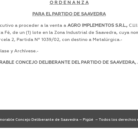
O R D E N A N Z A
PARA EL PARTIDO DE SAAVEDRA
utivo a proceder a la venta a
AGRO IMPLEMENTOS S.R.L.,
C.U.
 Fé, de un (1) lote en la Zona Industrial de Saavedra, cuya nom
Parcela 2, Partida Nº 1039/02, con destino a Metalúrgica.-
ase y Archívese.-
RABLE CONCEJO DELIBERANTE DEL PARTIDO DE SAAVEDRA, A
orable Concejo Deliberante de Saavedra – Pigüé – Todos los derechos