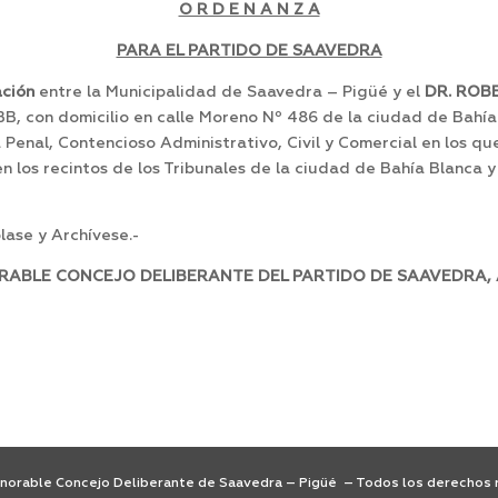
O R D E N A N Z A
PARA EL PARTIDO DE SAAVEDRA
ación
entre la Municipalidad de Saavedra – Pigüé y el
DR. ROB
BB, con domicilio en calle Moreno Nº 486 de la ciudad de Bahía 
enal, Contencioso Administrativo, Civil y Comercial en los qu
los recintos de los Tribunales de la ciudad de Bahía Blanca y f
ase y Archívese.-
RABLE CONCEJO DELIBERANTE DEL PARTIDO DE SAAVEDRA, A
orable Concejo Deliberante de Saavedra – Pigüé – Todos los derechos