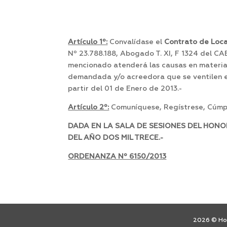
Artículo 1º:
Convalídase el
Contrato de Loc
Nº 23.788.188, Abogado T. XI, F 1324 del CA
mencionado atenderá las causas en materia P
demandada y/o acreedora que se ventilen en 
partir del 01 de Enero de 2013.-
Artículo 2º:
Comuníquese, Regístrese, Cúmpl
DADA EN LA SALA DE SESIONES DEL HONO
DEL AÑO DOS MIL TRECE.-
ORDENANZA Nº 6150/2013
2026 © Hon