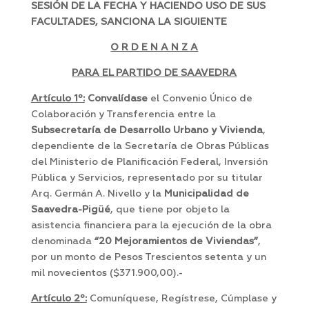
SESIÓN DE LA FECHA Y HACIENDO USO DE SUS
FACULTADES, SANCIONA LA SIGUIENTE
O R D E N A N Z A
PARA EL PARTIDO DE SAAVEDRA
Artículo
1º:
Convalídase
el Convenio Único de
Colaboración y Transferencia entre la
Subsecretaría de Desarrollo Urbano y Vivienda
,
dependiente de la Secretaría de Obras Públicas
del Ministerio de Planificación Federal, Inversión
Pública y Servicios, representado por su titular
Arq. Germán A. Nivello y la
Municipalidad de
Saavedra-Pigüé
, que tiene por objeto la
asistencia financiera para la ejecución de la obra
denominada
“20 Mejoramientos de Viviendas”
,
por un monto de Pesos Trescientos setenta y un
mil novecientos ($371.900,00).-
Artículo
2º:
Comuníquese, Regístrese, Cúmplase y