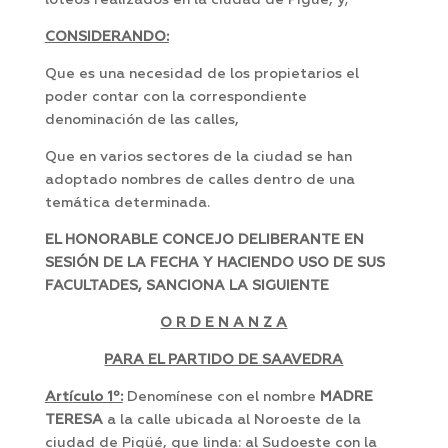
loteos realizados en la ciudad de Pigüé, y;
CONSIDERANDO:
Que es una necesidad de los propietarios el
poder contar con la correspondiente
denominación de las calles,
Que en varios sectores de la ciudad se han
adoptado nombres de calles dentro de una
temática determinada.
EL HONORABLE CONCEJO DELIBERANTE EN
SESIÓN DE LA FECHA Y HACIENDO USO DE SUS
FACULTADES, SANCIONA LA SIGUIENTE
O R D E N A N Z A
PARA EL PARTIDO DE SAAVEDRA
Art
í
culo 1º:
Denomínese con el nombre
MADRE
TERESA
a la calle ubicada al Noroeste de la
ciudad de Pigüé, que linda: al Sudoeste con la