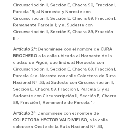
Circunscripción II, Sección E, Chacra 90, Fracción I,
Parcela 19; al Noroeste y Noreste con
Circunscripción II, Sección E, Chacra 89, Fracción I,
Remanente Parcela 1; y al Sudeste con
Circunscripción II, Sección E, Chacra 89, Fracción
III.-
Art
í
culo 2º:
Denomínese con el nombre de
CURA
BROCHERO
a la calle ubicada al Noroeste de la
ciudad de Pigüé, que linda: al Noroeste con
Circunscripción II, Sección E, Chacra 89, Fracción I,
Parcela 4; al Noreste con calle Colectora de Ruta
Nacional Nº: 33; al Sudeste con Circunscripción II,
Sección E, Chacra 89, Fracción I, Parcela 5; y al
Sudoeste con Circunscripción II, Sección E, Chacra
89, Fracción I, Remanente de Parcela 1.-
Art
í
culo 3º:
Denomínese con el nombre de
COLECTORA HECTOR VALDIVIELSO
, a la calle
colectora Oeste de la Ruta Nacional Nº: 33,