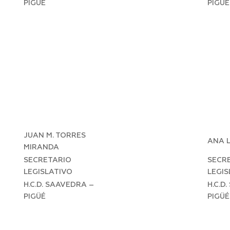
PIGÜÉ
PIGÜÉ
JUAN M. TORRES
ANA L
MIRANDA
SECRETARIO
SECR
LEGISLATIVO
LEGIS
H.C.D. SAAVEDRA –
H.C.D
PIGÜÉ
PIGÜÉ