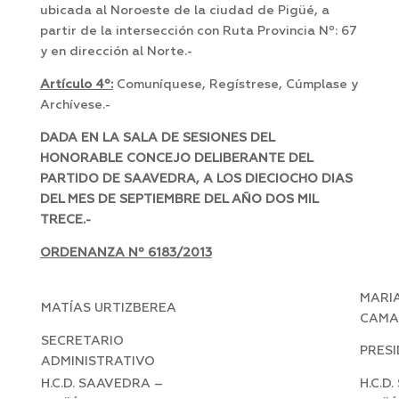
ubicada al Noroeste de la ciudad de Pigüé, a
partir de la intersección con Ruta Provincia Nº: 67
y en dirección al Norte.-
Artículo
4º:
Comuníquese, Regístrese, Cúmplase y
Archívese.-
DADA EN LA SALA DE SESIONES DEL
HONORABLE CONCEJO DELIBERANTE DEL
PARTIDO DE SAAVEDRA, A LOS DIECIOCHO DIAS
DEL MES DE SEPTIEMBRE DEL AÑO DOS MIL
TRECE.-
ORDENANZA Nº 6183/2013
MARI
MATÍAS URTIZBEREA
CAM
SECRETARIO
PRES
ADMINISTRATIVO
H.C.D. SAAVEDRA –
H.C.D