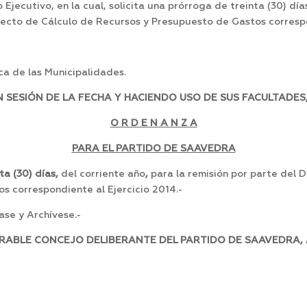
jecutivo, en la cual, solicita una prórroga de treinta (30) día
yecto de Cálculo de Recursos y Presupuesto de Gastos correspon
ca de las Municipalidades.
SESIÓN DE LA FECHA Y HACIENDO USO DE SUS FACULTADES,
O R D E N A N Z A
PARA EL PARTIDO DE SAAVEDRA
ta (30) días,
del corriente año
,
para la remisión por parte del 
s correspondiente al Ejercicio 2014.-
se y Archívese.-
RABLE CONCEJO DELIBERANTE DEL PARTIDO DE SAAVEDRA, A