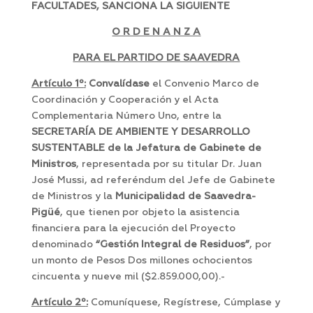
FACULTADES, SANCIONA LA SIGUIENTE
O R D E N A N Z A
PARA EL PARTIDO DE SAAVEDRA
Artículo 1º
:
Convalídase
el Convenio Marco de
Coordinación y Cooperación y el Acta
Complementaria Número Uno, entre la
SECRETARÍA DE AMBIENTE Y DESARROLLO
SUSTENTABLE de la Jefatura de Gabinete de
Ministros
, representada por su titular Dr. Juan
José Mussi, ad referéndum del Jefe de Gabinete
de Ministros y la
Municipalidad de Saavedra-
Pigüé
, que tienen por objeto la asistencia
financiera para la ejecución del Proyecto
denominado
“Gestión Integral de Residuos”
, por
un monto de Pesos Dos millones ochocientos
cincuenta y nueve mil ($2.859.000,00).-
Artículo 2º
:
Comuníquese, Regístrese, Cúmplase y