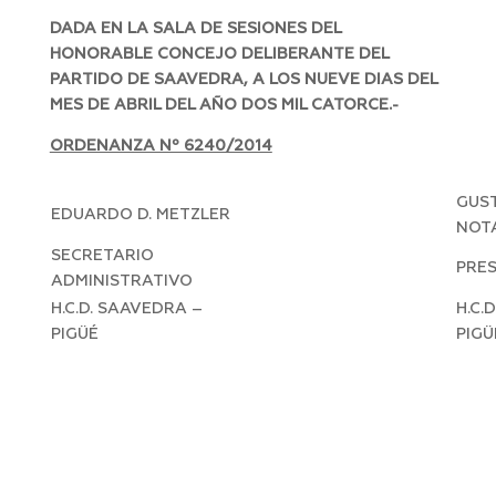
DADA EN LA SALA DE SESIONES DEL
HONORABLE CONCEJO DELIBERANTE DEL
PARTIDO DE SAAVEDRA, A LOS NUEVE DIAS DEL
MES DE ABRIL DEL AÑO DOS MIL CATORCE.-
ORDENANZA Nº 6240/2014
GUST
EDUARDO D. METZLER
NOT
SECRETARIO
PRE
ADMINISTRATIVO
H.C.D. SAAVEDRA –
H.C.
PIGÜÉ
PIGÜ