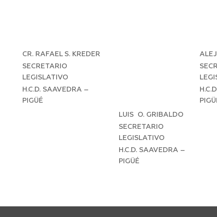
CR. RAFAEL S. KREDER
ALE
SECRETARIO
SEC
LEGISLATIVO
LEGI
H.C.D. SAAVEDRA –
H.C.
PIGÜÉ
PIGÜ
LUIS O. GRIBALDO
SECRETARIO
LEGISLATIVO
H.C.D. SAAVEDRA –
PIGÜÉ