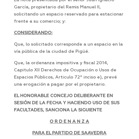
La nota presentada por el señor Juan Ignacio
García, propietario del Remis Manuel II,
solicitando un espacio reservado para estacionar
frente a su comercio; y:
CONSIDERANDO:
Que, lo solicitado corresponde a un espacio en la
vía pública de la ciudad de Pigüé.
Que, la ordenanza impositiva y fiscal 2014,
Capitulo XII Derechos de Ocupación o Usos de
Espacios Públicos, Articulo 72º inciso e), prevé
una erogación a pagar por el propietario.
EL HONORABLE CONCEJO DELIBERANTE EN
SESIÓN DE LA FECHA Y HACIENDO USO DE SUS
FACULTADES, SANCIONA LA SIGUIENTE
O R D E N A N Z A
PARA EL PARTIDO DE SAAVEDRA