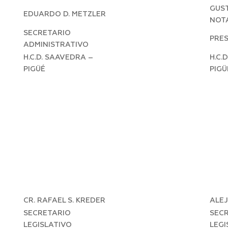
GUST
EDUARDO D. METZLER
NOT
SECRETARIO
PRE
ADMINISTRATIVO
H.C.D. SAAVEDRA –
H.C.
PIGÜÉ
PIGÜ
CR. RAFAEL S. KREDER
ALE
SECRETARIO
SEC
LEGISLATIVO
LEGI