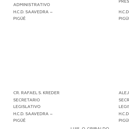
PRE
ADMINISTRATIVO
H.C.D. SAAVEDRA –
H.C.
PIGÜÉ
PIGÜ
CR. RAFAEL S. KREDER
ALE
SECRETARIO
SEC
LEGISLATIVO
LEGI
H.C.D. SAAVEDRA –
H.C.
PIGÜÉ
PIGÜ