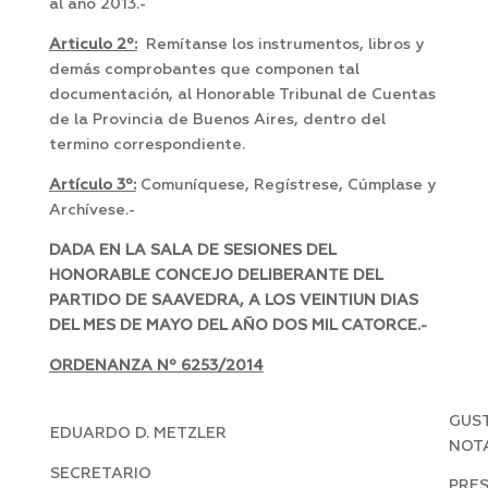
al año 2013.-
Articulo 2º:
Remítanse los instrumentos, libros y
demás comprobantes que componen tal
documentación, al Honorable Tribunal de Cuentas
de la Provincia de Buenos Aires, dentro del
termino correspondiente.
Artículo 3º:
Comuníquese, Regístrese, Cúmplase y
Archívese.-
DADA EN LA SALA DE SESIONES DEL
HONORABLE CONCEJO DELIBERANTE DEL
PARTIDO DE SAAVEDRA, A LOS VEINTIUN DIAS
DEL MES DE MAYO DEL AÑO DOS MIL CATORCE.-
ORDENANZA Nº 6253/2014
GUST
EDUARDO D. METZLER
NOT
SECRETARIO
PRE