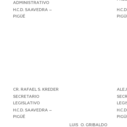
ADMINISTRATIVO
H.C.D. SAAVEDRA –
H.C.
PIGÜÉ
PIGÜ
CR. RAFAEL S. KREDER
ALE
SECRETARIO
SEC
LEGISLATIVO
LEGI
H.C.D. SAAVEDRA –
H.C.
PIGÜÉ
PIGÜ
LUIS O. GRIBALDO