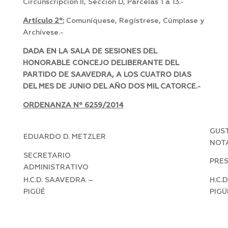
Circunscripción II, Sección D, Parcelas 1 a 13.-
Artículo 2º:
Comuníquese, Regístrese, Cúmplase y
Archívese.-
DADA EN LA SALA DE SESIONES DEL
HONORABLE CONCEJO DELIBERANTE DEL
PARTIDO DE SAAVEDRA, A LOS CUATRO DIAS
DEL MES DE JUNIO DEL AÑO DOS MIL CATORCE.-
ORDENANZA Nº 6259/2014
GUST
EDUARDO D. METZLER
NOT
SECRETARIO
PRE
ADMINISTRATIVO
H.C.D. SAAVEDRA –
H.C.
PIGÜÉ
PIGÜ