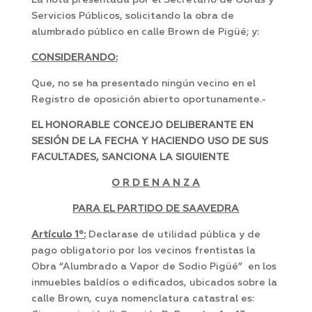
La nota presentada por el Secretario de Obras y
Servicios Públicos, solicitando la obra de
alumbrado público en calle Brown de Pigüé; y:
CONSIDERANDO:
Que, no se ha presentado ningún vecino en el
Registro de oposición abierto oportunamente.-
EL HONORABLE CONCEJO DELIBERANTE EN
SESIÓN DE LA FECHA Y HACIENDO USO DE SUS
FACULTADES, SANCIONA LA SIGUIENTE
O R D E N A N Z A
PARA EL PARTIDO DE SAAVEDRA
Artículo 1º:
Declarase de utilidad pública y de
pago obligatorio por los vecinos frentistas la
Obra “Alumbrado a Vapor de Sodio Pigüé” en los
inmuebles baldíos o edificados, ubicados sobre la
calle Brown, cuya nomenclatura catastral es: