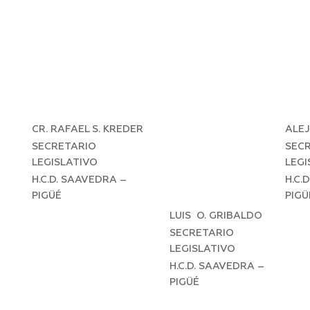
CR. RAFAEL S. KREDER
ALE
SECRETARIO
SEC
LEGISLATIVO
LEGI
H.C.D. SAAVEDRA –
H.C.
PIGÜÉ
PIGÜ
LUIS O. GRIBALDO
SECRETARIO
LEGISLATIVO
H.C.D. SAAVEDRA –
PIGÜÉ