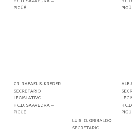
H.C.D. SAAVEDRA –
H.C.
PIGÜÉ
PIGÜ
CR. RAFAEL S. KREDER
ALE
SECRETARIO
SEC
LEGISLATIVO
LEGI
H.C.D. SAAVEDRA –
H.C.
PIGÜÉ
PIGÜ
LUIS O. GRIBALDO
SECRETARIO