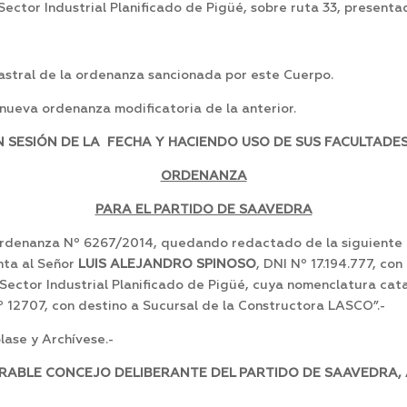
ector Industrial Planificado de Pigüé, sobre ruta 33, presentad
tastral de la ordenanza sancionada por este Cuerpo.
ueva ordenanza modificatoria de la anterior.
SESIÓN DE LA FECHA Y HACIENDO USO DE SUS FACULTADES,
ORDENANZA
PARA EL PARTIDO DE SAAVEDRA
 Ordenanza Nº 6267/2014, quedando redactado de la siguiente m
nta al Señor
LUIS ALEJANDRO SPINOSO
, DNI Nº 17.194.777, co
Sector Industrial Planificado de Pigüé, cuya nomenclatura catast
Nº 12707, con destino a Sucursal de la Constructora LASCO”.-
ase y Archívese.-
RABLE CONCEJO DELIBERANTE DEL PARTIDO DE SAAVEDRA, A