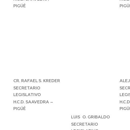
PIGÜÉ
PIGÜ
CR. RAFAEL S. KREDER
ALE
SECRETARIO
SEC
LEGISLATIVO
LEGI
H.C.D. SAAVEDRA –
H.C.
PIGÜÉ
PIGÜ
LUIS O. GRIBALDO
SECRETARIO