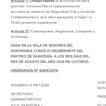
Artículo 1º:
Desapruebese
la autorización para
suscribir Convenio Marco implementación
acciones en materia de Seguridad Vial y Acuerdo
Complementario, que obra agregado a fojas 1 a
13 del presente expediente.-
Artículo 2º:
Comuníquese, Regístrese, Cúmplase y
Archívese.-
DADA EN LA SALA DE SESIONES DEL
HONORABLE CONCEJO DELIBERANTE DEL
PARTIDO DE SAAVEDRA, A LOS SEIS DIAS DEL
MES DE AGOSTO DEL AÑO DOS MIL CATORCE.-
ORDENANZA Nº 6284/2014
GUST
EDUARDO D. METZLER
NOT
SECRETARIO
PRE
ADMINISTRATIVO
H.C.D. SAAVEDRA –
H.C.