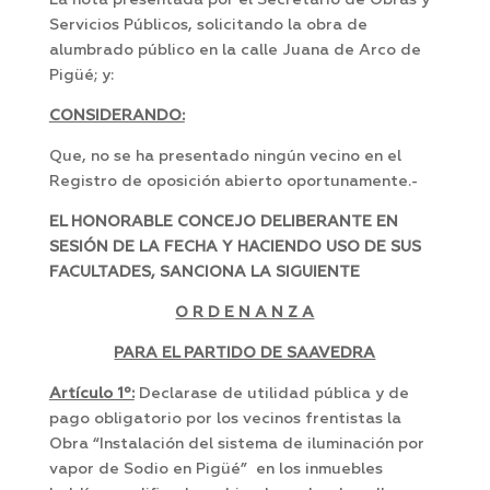
La nota presentada por el Secretario de Obras y
Servicios Públicos, solicitando la obra de
alumbrado público en la calle Juana de Arco de
Pigüé; y:
CONSIDERANDO:
Que, no se ha presentado ningún vecino en el
Registro de oposición abierto oportunamente.-
EL HONORABLE CONCEJO DELIBERANTE EN
SESIÓN DE LA FECHA Y HACIENDO USO DE SUS
FACULTADES, SANCIONA LA SIGUIENTE
O R D E N A N Z A
PARA EL PARTIDO DE SAAVEDRA
Artículo 1º:
Declarase de utilidad pública y de
pago obligatorio por los vecinos frentistas la
Obra “Instalación del sistema de iluminación por
vapor de Sodio en Pigüé” en los inmuebles