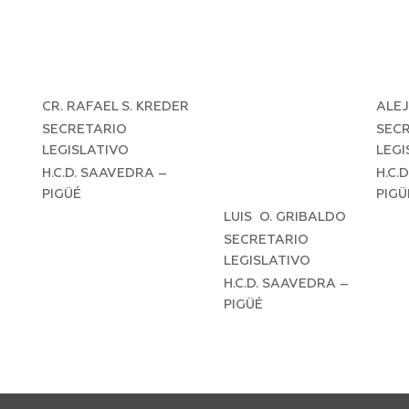
CR. RAFAEL S. KREDER
ALE
SECRETARIO
SEC
LEGISLATIVO
LEGI
H.C.D. SAAVEDRA –
H.C.
PIGÜÉ
PIGÜ
LUIS O. GRIBALDO
SECRETARIO
LEGISLATIVO
H.C.D. SAAVEDRA –
PIGÜÉ