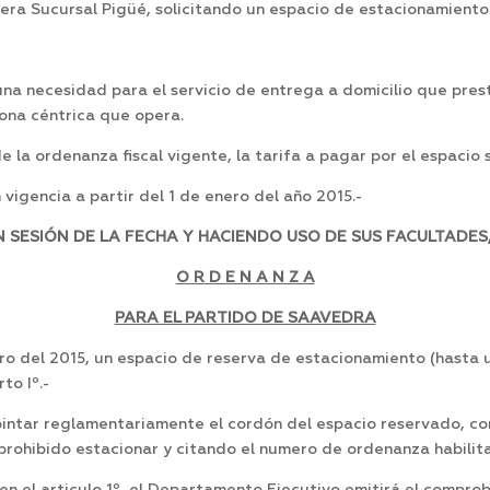
a Sucursal Pigüé, solicitando un espacio de estacionamiento f
 una necesidad para el servicio de entrega a domicilio que pres
zona céntrica que opera.
a ordenanza fiscal vigente, la tarifa a pagar por el espacio so
vigencia a partir del 1 de enero del año 2015.-
SESIÓN DE LA FECHA Y HACIENDO USO DE SUS FACULTADES,
O R D E N A N Z A
PARA EL PARTIDO DE SAAVEDRA
ero del 2015, un espacio de reserva de estacionamiento (hasta
to Iº.-
 pintar reglamentariamente el cordón del espacio reservado, c
rohibido estacionar y citando el numero de ordenanza habilitan