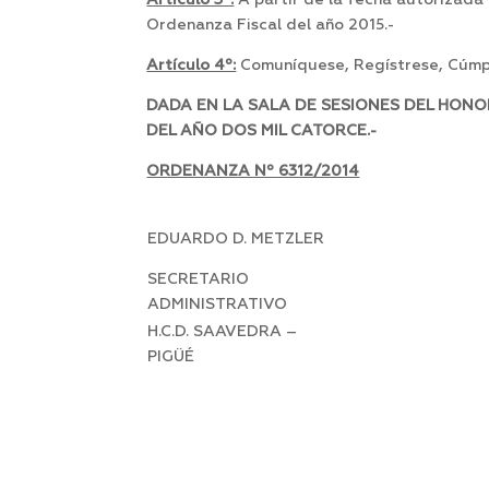
Articulo 3º:
A partir de la fecha autorizada 
Ordenanza Fiscal del año 2015.-
Artículo 4º:
Comuníquese, Regístrese, Cúmpl
DADA EN LA SALA DE SESIONES DEL HONO
DEL AÑO DOS MIL CATORCE.-
ORDENANZA Nº 6312/2014
EDUARDO D. METZLER
SECRETARIO
ADMINISTRATIVO
H.C.D. SAAVEDRA –
PIGÜÉ