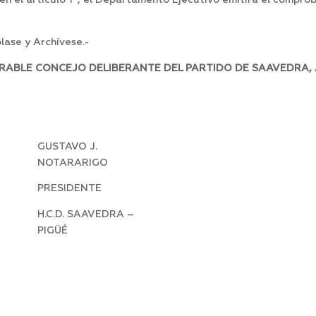
en el articulo 1º, el Departamento Ejecutivo emitirá el compro
ase y Archívese.-
RABLE CONCEJO DELIBERANTE DEL PARTIDO DE SAAVEDRA, 
GUSTAVO J.
NOTARARIGO
PRESIDENTE
H.C.D. SAAVEDRA –
PIGÜÉ