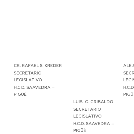
CR. RAFAEL S. KREDER
ALE
SECRETARIO
SEC
LEGISLATIVO
LEGI
H.C.D. SAAVEDRA –
H.C.
PIGÜÉ
PIGÜ
LUIS O. GRIBALDO
SECRETARIO
LEGISLATIVO
H.C.D. SAAVEDRA –
PIGÜÉ