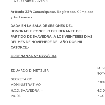
Deliberante Juvenil”.
Artículo 22º:
Comuníquese, Regístrese, Cúmplase
y Archívese.-
DADA EN LA SALA DE SESIONES DEL
HONORABLE CONCEJO DELIBERANTE DEL
PARTIDO DE SAAVEDRA, A LOS VEINTISEIS DIAS
DEL MES DE NOVIEMBRE DEL AÑO DOS MIL
CATORCE.-
ORDENANZA Nº 6333/2014
GUST
EDUARDO D. METZLER
NOT
SECRETARIO
PRE
ADMINISTRATIVO
H.C.D. SAAVEDRA –
H.C.
PIGÜÉ
PIGÜ