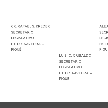
CR. RAFAEL S. KREDER
ALE
SECRETARIO
SEC
LEGISLATIVO
LEGI
H.C.D. SAAVEDRA –
H.C.
PIGÜÉ
PIGÜ
LUIS O. GRIBALDO
SECRETARIO
LEGISLATIVO
H.C.D. SAAVEDRA –
PIGÜÉ