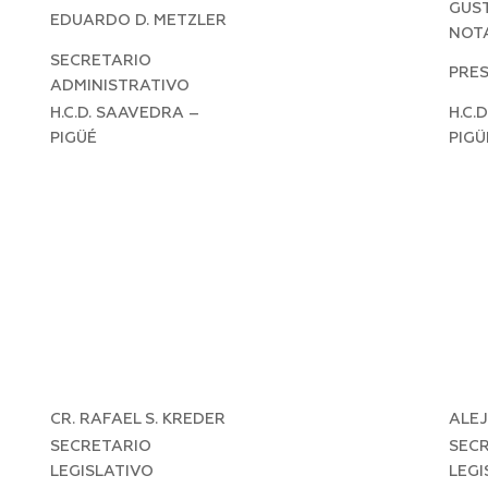
GUST
EDUARDO D. METZLER
NOT
SECRETARIO
PRE
ADMINISTRATIVO
H.C.D. SAAVEDRA –
H.C.
PIGÜÉ
PIGÜ
CR. RAFAEL S. KREDER
ALE
SECRETARIO
SEC
LEGISLATIVO
LEGI