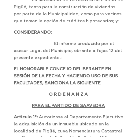
La necesidad de terrenos en la ciudad de
Pigüé, tanto para la construcción de viviendas
por parte de la Municipalidad, como para vecinos
que toman la opción de créditos hipotecarios; y:
CONSIDERANDO:
El informe producido por el
asesor Legal del Municipio, obrante a fojas 12 del
presente expediente.-
EL HONORABLE CONCEJO DELIBERANTE EN
SESIÓN DE LA FECHA Y HACIENDO USO DE SUS
FACULTADES, SANCIONA LA SIGUIENTE
O R D E N A N Z A
PARA EL PARTIDO DE SAAVEDRA
Articulo 1º:
Autorizase al Departamento Ejecutivo
la adquisición de un inmueble ubicado en la
localidad de Pigüé, cuya Nomenclatura Catastral