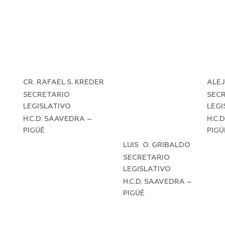
CR. RAFAEL S. KREDER
ALE
SECRETARIO
SEC
LEGISLATIVO
LEGI
H.C.D. SAAVEDRA –
H.C.
PIGÜÉ
PIGÜ
LUIS O. GRIBALDO
SECRETARIO
LEGISLATIVO
H.C.D. SAAVEDRA –
PIGÜÉ