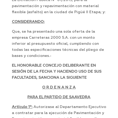
La Licitación Pública Nº 01/2015, para la
pavimentación y repavimentación con material
flexible (asfalto) en la ciudad de Pigüé II Etapa; y:
CONSIDERANDO:
Que, se ha presentado una sola oferta de la
empresa Carreteras 2000 S.A. con un monto
inferior al presupuesto oficial, cumpliendo con
todas las especificaciones técnicas del pliego de
bases y condiciones.-
EL HONORABLE CONCEJO DELIBERANTE EN
SESIÓN DE LA FECHA Y HACIENDO USO DE SUS
FACULTADES, SANCIONA LA SIGUIENTE
O R D E N A N Z A
PARA EL PARTIDO DE SAAVEDRA
Artículo 1º:
Autorizase al Departamento Ejecutivo
a contratar para la ejecución de Pavimentación y