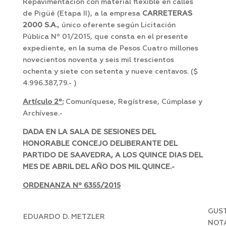
Repavimentación con material flexible en calles
de Pigüé (Etapa II), a la empresa
CARRETERAS
2000 S.A.
, único oferente según Licitación
Pública Nº 01/2015, que consta en el presente
expediente, en la suma de Pesos Cuatro millones
novecientos noventa y seis mil trescientos
ochenta y siete con setenta y nueve centavos. ($
4.996.387,79.- )
Artículo 2º:
Comuníquese, Regístrese, Cúmplase y
Archívese.-
DADA EN LA SALA DE SESIONES DEL
HONORABLE CONCEJO DELIBERANTE DEL
PARTIDO DE SAAVEDRA, A LOS QUINCE DIAS DEL
MES DE ABRIL DEL AÑO DOS MIL QUINCE.-
ORDENANZA Nº 6355/2015
GUST
EDUARDO D. METZLER
NOT