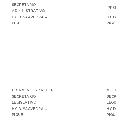
SECRETARIO
PRE
ADMINISTRATIVO
H.C.D. SAAVEDRA –
H.C.
PIGÜÉ
PIGÜ
CR. RAFAEL S. KREDER
ALE
SECRETARIO
SEC
LEGISLATIVO
LEGI
H.C.D. SAAVEDRA –
H.C.
PIGÜÉ
PIGÜ