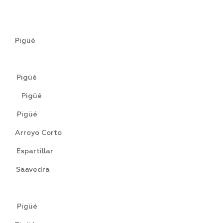
igüé
Pigüé
Pigüé
 Pigüé
oyo Corto
artillar
avedra
Pigüé