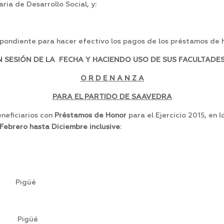
ria de Desarrollo Social, y:
pondiente para hacer efectivo los pagos de los préstamos de h
SESIÓN DE LA FECHA Y HACIENDO USO DE SUS FACULTADES
O R D E N A N Z A
PARA EL PARTIDO DE SAAVEDRA
neficiarios con
Préstamos de Honor
para el Ejercicio 2015, en 
 Febrero hasta Diciembre inclusive
:
Pigüé
Pigüé