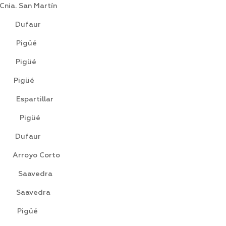
n Martín
Dufaur
igüé
 Pigüé
 Pigüé
rtillar
 Pigüé
Dufaur
yo Corto
aavedra
avedra
igüé