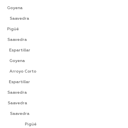
Goyena
 Saavedra
Pigüé
aavedra
artillar
Goyena
Arroyo Corto
partillar
avedra
aavedra
avedra
alú Pigüé