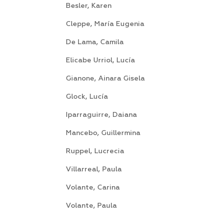
Besler, Karen Cnia. Sa
Cleppe, María Eugenia 
De Lama, Camila P
Elicabe Urriol, Lucía
Gianone, Ainara Gisela
Glock, Lucía Espa
Iparraguirre, Daiana
Mancebo, Guillermina 
Ruppel, Lucrecia Arro
Villarreal, Paula S
Volante, Carina Sa
Volante, Paula P