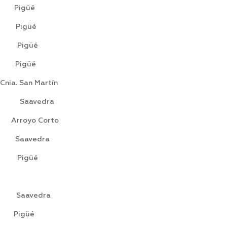
igüé
 Pigüé
 Pigüé
Pigüé
n Martín
aavedra
yo Corto
Saavedra
Pigüé
avedra
 Pigüé