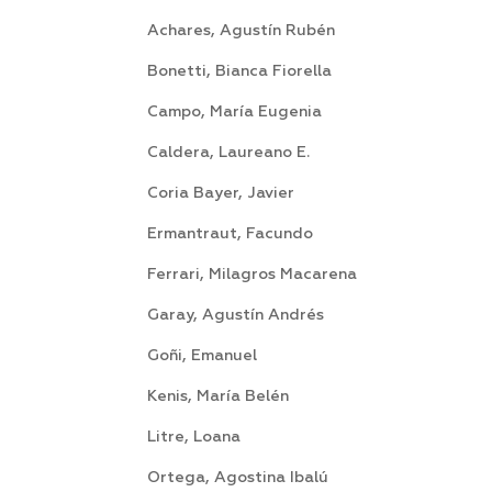
Achares, Agustín Rubén 
Bonetti, Bianca Fiorella
Campo, María Eugenia 
Caldera, Laureano E. S
Coria Bayer, Javier Esp
Ermantraut, Facundo 
Ferrari, Milagros Macarena 
Garay, Agustín Andrés Es
Goñi, Emanuel Sa
Kenis, María Belén S
Litre, Loana Sa
Ortega, Agostina Ib