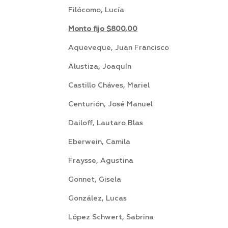
Filócomo, Lucía Sa
Monto fijo $800,00
Aqueveque, Juan Francisco
Alustiza, Joaquín 
Castillo Cháves, Mariel 
Centurión, José Manuel
Dailoff, Lautaro Blas 
Eberwein, Camila S
Fraysse, Agustina Arr
Gonnet, Gisela P
González, Lucas Sa
López Schwert, Sabrina