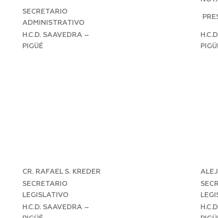
SECRETARIO
PRE
ADMINISTRATIVO
H.C.D. SAAVEDRA –
H.C.
PIGÜÉ
PIGÜ
CR. RAFAEL S. KREDER
ALE
SECRETARIO
SEC
LEGISLATIVO
LEGI
H.C.D. SAAVEDRA –
H.C.