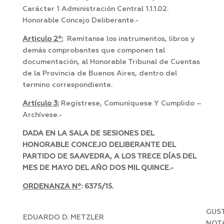
Carácter 1 Administración Central 1.1.1.02.
Honorable Concejo Deliberante.-
Articulo 2º:
Remítanse los instrumentos, libros y
demás comprobantes que componen tal
documentación, al Honorable Tribunal de Cuentas
de la Provincia de Buenos Aires, dentro del
termino correspondiente.
Artículo 3:
Regístrese, Comuníquese Y Cumplido –
Archívese.-
DADA EN LA SALA DE SESIONES DEL
HONORABLE CONCEJO DELIBERANTE DEL
PARTIDO DE SAAVEDRA, A LOS TRECE DÍAS DEL
MES DE MAYO DEL AÑO DOS MIL QUINCE.-
ORDENANZA Nº
: 6375/15.
GUST
EDUARDO D. METZLER
NOT