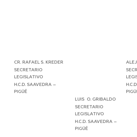
CR. RAFAEL S. KREDER
ALE
SECRETARIO
SEC
LEGISLATIVO
LEGI
H.C.D. SAAVEDRA –
H.C.
PIGÜÉ
PIGÜ
LUIS O. GRIBALDO
SECRETARIO
LEGISLATIVO
H.C.D. SAAVEDRA –
PIGÜÉ