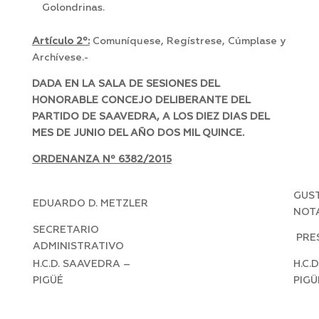
Golondrinas.
Artículo 2º:
Comuníquese, Regístrese, Cúmplase y
Archívese.-
DADA EN LA SALA DE SESIONES DEL
HONORABLE CONCEJO DELIBERANTE DEL
PARTIDO DE SAAVEDRA, A LOS DIEZ DIAS DEL
MES DE JUNIO DEL AÑO DOS MIL QUINCE.
ORDENANZA Nº 6382/2015
GUST
EDUARDO D. METZLER
NOT
SECRETARIO
PRE
ADMINISTRATIVO
H.C.D. SAAVEDRA –
H.C.
PIGÜÉ
PIGÜ