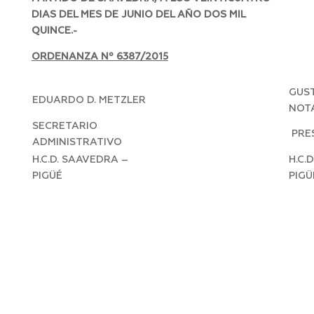
DIAS DEL MES DE JUNIO DEL AÑO DOS MIL
QUINCE.-
ORDENANZA Nº 6387/2015
GUST
EDUARDO D. METZLER
NOT
SECRETARIO
PRE
ADMINISTRATIVO
H.C.D. SAAVEDRA –
H.C.
PIGÜÉ
PIGÜ