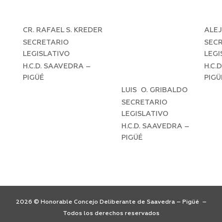
CR. RAFAEL S. KREDER
ALE
SECRETARIO
SEC
LEGISLATIVO
LEGI
H.C.D. SAAVEDRA –
H.C.
PIGÜÉ
PIGÜ
LUIS O. GRIBALDO
SECRETARIO
LEGISLATIVO
H.C.D. SAAVEDRA –
PIGÜÉ
2026 © Honorable Concejo Deliberante de Saavedra – Pigüé –
Todos los derechos reservados