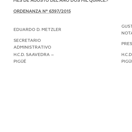
MES DE AGOSTO DEL AÑO DOS MIL QUINCE.-
ORDENANZA Nº 6397/2015
GUST
EDUARDO D. METZLER
NOT
SECRETARIO
PRE
ADMINISTRATIVO
H.C.D. SAAVEDRA –
H.C.
PIGÜÉ
PIGÜ