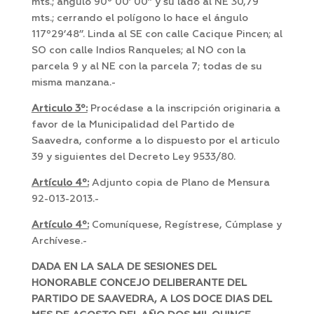
mts.; ángulo 90º 00’ 00’’ y su lado al NE 30,79
mts.; cerrando el polígono lo hace el ángulo
117º29’48’’. Linda al SE con calle Cacique Pincen; al
SO con calle Indios Ranqueles; al NO con la
parcela 9 y al NE con la parcela 7; todas de su
misma manzana.-
Articulo 3º:
Procédase a la inscripción originaria a
favor de la Municipalidad del Partido de
Saavedra, conforme a lo dispuesto por el articulo
39 y siguientes del Decreto Ley 9533/80.
Artículo 4º:
Adjunto copia de Plano de Mensura
92-013-2013.-
Artículo 4º:
Comuníquese, Regístrese, Cúmplase y
Archívese.-
DADA EN LA SALA DE SESIONES DEL
HONORABLE CONCEJO DELIBERANTE DEL
PARTIDO DE SAAVEDRA, A LOS DOCE DIAS DEL