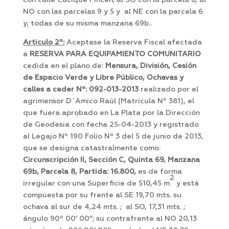
con calle Cacique Pincen; al SO con la parcela 8; al
NO con las parcelas 9 y 5 y al NE con la parcela 6
y; todas de su misma manzana 69b..
Articulo 2º:
Aceptase la Reserva Fiscal afectada
a
RESERVA PARA EQUIPAMIENTO COMUNITARIO
cedida en el plano de:
Mensura, División, Cesión
de Espacio Verde y Libre Público, Ochavas y
calles a ceder Nº: 092-013-2013
realizado por el
agrimensor D´Amico Raúl (Matrícula Nº 381), el
que fuera aprobado en La Plata por la Dirección
de Geodesia con fecha 25-04-2013 y registrado
al Legajo Nº 190 Folio Nº 3 del 5 de junio de 2013,
que se designa catastralmente como:
Circunscripción II, Sección C, Quinta 69, Manzana
69b, Parcela 8, Partida: 16.800,
es de forma
2
irregular con una Superficie de 510,45 m
y está
compuesta por su frente al SE 19,70 mts. su
ochava al sur de 4,24 mts. ; al SO, 17,31 mts. ;
ángulo 90º 00’ 00’’; su contrafrente al NO 20,13