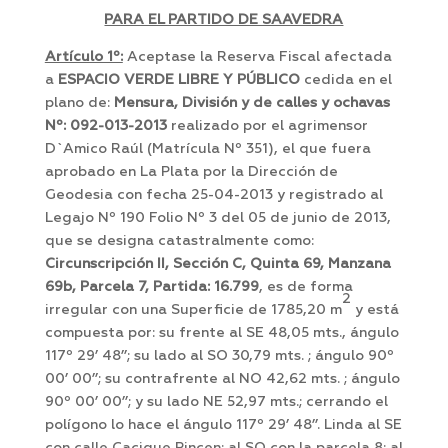
PARA EL PARTIDO DE SAAVEDRA
Artículo 1º:
Aceptase la Reserva Fiscal afectada
a
ESPACIO VERDE LIBRE Y PÚBLICO
cedida en el
plano de:
Mensura, División y de calles y ochavas
Nº: 092-013-2013
realizado por el agrimensor
D`Amico Raúl (Matrícula Nº 351), el que fuera
aprobado en La Plata por la Dirección de
Geodesia con fecha 25-04-2013 y registrado al
Legajo Nº 190 Folio Nº 3 del 05 de junio de 2013,
que se designa catastralmente como:
Circunscripción II, Sección C, Quinta 69, Manzana
69b, Parcela 7, Partida: 16.799
, es de forma
2
irregular con una Superficie de 1785,20 m
y está
compuesta por: su frente al SE 48,05 mts., ángulo
117º 29’ 48’’; su lado al SO 30,79 mts. ; ángulo 90º
00’ 00’’; su contrafrente al NO 42,62 mts. ; ángulo
90º 00’ 00’’; y su lado NE 52,97 mts.; cerrando el
polígono lo hace el ángulo 117º 29’ 48’’. Linda al SE