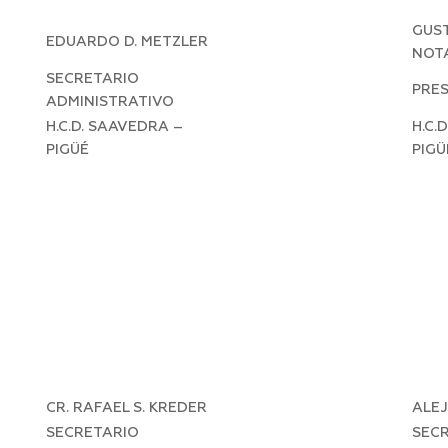
GUST
EDUARDO D. METZLER
NOT
SECRETARIO
PRE
ADMINISTRATIVO
H.C.D. SAAVEDRA –
H.C.
PIGÜÉ
PIGÜ
CR. RAFAEL S. KREDER
ALE
SECRETARIO
SEC