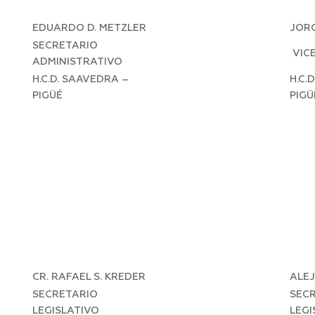
EDUARDO D. METZLER
JORG
SECRETARIO
VICE
ADMINISTRATIVO
H.C.D. SAAVEDRA –
H.C.
PIGÜÉ
PIGÜ
CR. RAFAEL S. KREDER
ALE
SECRETARIO
SEC
LEGISLATIVO
LEGI