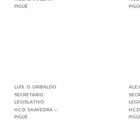
PIGÜÉ
PIGÜ
LUIS O. GRIBALDO
ALE
SECRETARIO
SEC
LEGISLATIVO
LEGI
H.C.D. SAAVEDRA –
H.C.
PIGÜÉ
PIGÜ