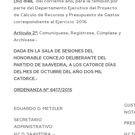
(30) días,
del corriente año
,
para la remisión por
parte del Departamento Ejecutivo del Proyecto
de Cálculo de Recursos y Presupuesto de Gastos
correspondiente al Ejercicio 2016.
Articulo 2º:
Comuníquese, Regístrese, Cúmplase y
Archívese.-
DADA EN LA SALA DE SESIONES DEL
HONORABLE CONCEJO DELIBERANTE DEL
PARTIDO DE SAAVEDRA, A LOS CATORCE DÍAS
DEL MES DE OCTUBRE DEL AÑO DOS MIL
CATORCE.-
ORDENANZA Nº 6417/2015
GUST
EDUARDO D. METZLER
NOT
SECRETARIO
PRE
ADMINISTRATIVO
H.C.D. SAAVEDRA –
H.C.