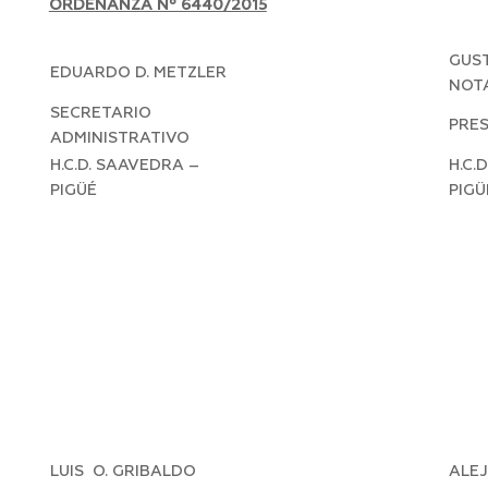
ORDENANZA Nº 6440/2015
GUST
EDUARDO D. METZLER
NOT
SECRETARIO
PRE
ADMINISTRATIVO
H.C.D. SAAVEDRA –
H.C.
PIGÜÉ
PIGÜ
LUIS O. GRIBALDO
ALE