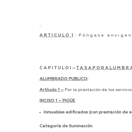
A R T I C U L O 1
: P ó n g a s e e n v i g e n c
C A P I T U L O I –
T A S A P O R A L U M B R A
ALUMBRADO PUBLICO
:
Artículo 1 –
Por la prestación de los servic
INCISO 1 – PIGÜE
Inmuebles edificados (con prestación de s
Categoría de Iluminaci