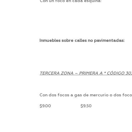
Con un foco en cada esquina:
Inmuebles sobre calles no pavimentadas:
TE
RCERA ZONA – PRIMERA A * CÓDIGO 303
Con dos focos a gas de mercurio o dos foco
$9.00 $9.50