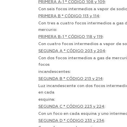
P
RIMERA A-1 * CÓDIGO 108 y 109
:
Con seis focos intermedios a vapor de sodio
P
RIMERA B * CÓDIGO 113 y 114
:
Con tres a cuatro focos intermedios a gas 
mercurio:
P
RIMERA B-1 * CÓDIGO 118 y 119
:
Con cuatro focos intermedios a vapor de so
SE
GUNDA A * CÓDIGO 203 y 204
:
Con dos focos intermedios a gas de mercuri
focos
incandescentes:
SE
GUNDA B * CÓDIGO 213 y 214
:
Luz incandescente con dos focos intermedi
en cada
esquina:
SE
GUNDA C * CÓDIGO 223 y 224
:
Con un foco en cada esquina y uno intermed
SE
GUNDA D * CÓDIGO 233 y 234
: