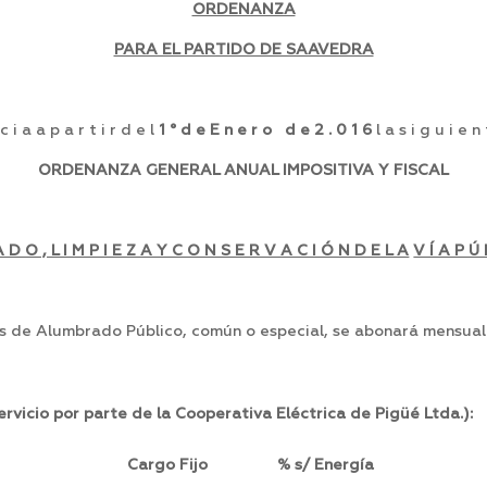
ORDENANZA
PARA EL PARTIDO DE SAAVEDRA
 i a a p a r t i r d e l
1 ° d e E n e r o d e 2 . 0 1 6
l a s i g u i e n 
OR
DENANZA GENERAL ANUAL IMPOSITIVA Y FISCAL
 D O , L I M P I E Z A Y C O N S E R V A C I Ó N D E L A
V Í A P Ú 
ios de Alumbrado Público, común o especial, se abonará mensua
ervicio por parte de la Cooperativa Eléctrica de
P
igüé Ltda.):
ón Cargo Fijo % s/ Energía