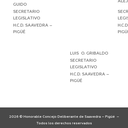
ALE
GUIDO
SECRETARIO
SEC
LEGISLATIVO
LEGI
H.C.D. SAAVEDRA –
H.C.
PIGÜÉ
PIGÜ
LUIS O. GRIBALDO
SECRETARIO
LEGISLATIVO
H.C.D. SAAVEDRA –
PIGÜÉ
2026 © Honorable Concejo Deliberante de Saavedra – Pigüé –
Todos los derechos reservados