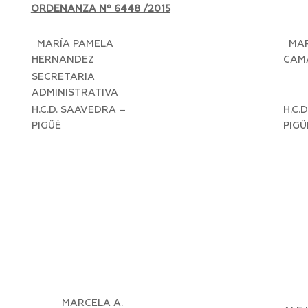
ORDENANZA Nº 6448 /2015
MARÍA PAMELA
MAR
HERNANDEZ
CAM
SECRETARIA
PR
ADMINISTRATIVA
H.C.D. SAAVEDRA –
H.C.
PIGÜÉ
PIGÜ
MARCELA A.