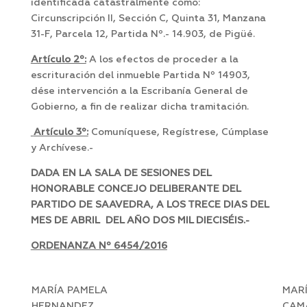
identificada catastralmente como:
Circunscripción II, Sección C, Quinta 31, Manzana
31-F, Parcela 12, Partida Nº.- 14.903, de Pigüé.
Artículo 2º:
A los efectos de proceder a la
escrituración del inmueble Partida Nº 14903,
dése intervención a la Escribanía General de
Gobierno, a fin de realizar dicha tramitación.
Artículo 3º:
Comuníquese, Regístrese, Cúmplase
y Archívese.-
DADA EN LA SALA DE SESIONES DEL
HONORABLE CONCEJO DELIBERANTE DEL
PARTIDO DE SAAVEDRA, A LOS TRECE DIAS DEL
MES DE ABRIL DEL AÑO DOS MIL DIECISÉIS.-
ORDENANZA Nº 6454/2016
MARÍA PAMELA
MAR
HERNANDEZ
CAM