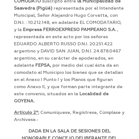
COMODATO
suscripto entre
la Municipalidad de
Saavedra (Pigüé)
representada por el Intendente
Municipal, Señor Alejandro Hugo Corvatta, con
D.N.I. : 10.212.148, en adelante EL COMODATARIO,
y la
Empresa FERROEXPRESO PAMPEANO S.A.
,
representada en este acto por los señores
EDUARDO ALBERTO RUSSO D.N.I. 20.251.422
argentino y DAVID SAN JUAN, D.N.I. 24.878.0467
argentino, en su carácter de apoderados, en
adelante
FEPSA,
por medio del cual ésta da en
comodato al Municipio los bienes que se detallan
en el Anexo I Punto I y los Planos que figuran
como Anexo II, y que forman parte integrante de
este convenio, situados en la
Localidad de
GOYENA.
Artículo
2º:
Comuníquese, Regístrese, Cúmplase y
Archívese.-
DADA EN LA SALA DE SESIONES DEL
HONORABLE CONCEJO DELIBERANTE DEL