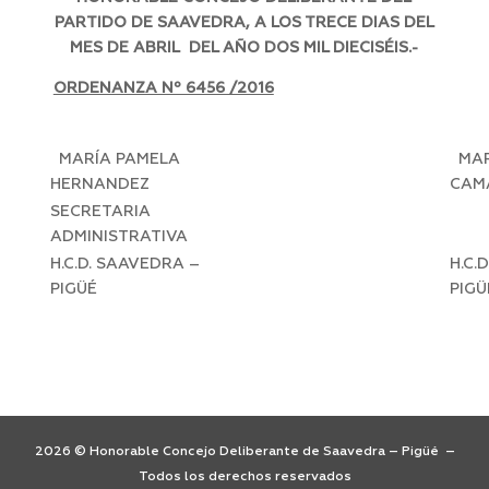
PARTIDO DE SAAVEDRA, A LOS TRECE DIAS DEL
MES DE ABRIL DEL AÑO DOS MIL DIECISÉIS.-
ORDENANZA Nº 6456 /2016
MARÍA PAMELA
MAR
HERNANDEZ
CAM
SECRETARIA
PR
ADMINISTRATIVA
H.C.D. SAAVEDRA –
H.C.
PIGÜÉ
PIGÜ
2026 © Honorable Concejo Deliberante de Saavedra – Pigüé –
Todos los derechos reservados