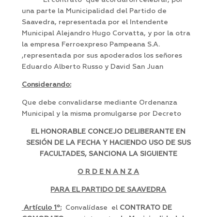
El contrato que acordaron celebrar, por
una parte la Municipalidad del Partido de
Saavedra, representada por el Intendente
Municipal Alejandro Hugo Corvatta, y por la otra
la empresa Ferroexpreso Pampeana S.A.
,representada por sus apoderados los señores
Eduardo Alberto Russo y David San Juan
Considerando:
Que debe convalidarse mediante Ordenanza
Municipal y la misma promulgarse por Decreto
EL HONORABLE CONCEJO DELIBERANTE EN
SESIÓN DE LA FECHA Y HACIENDO USO DE SUS
FACULTADES, SANCIONA LA SIGUIENTE
O R D E N A N Z A
PARA EL PARTIDO DE SAAVEDRA
Artículo
1º:
Convalídase
el
CONTRATO DE