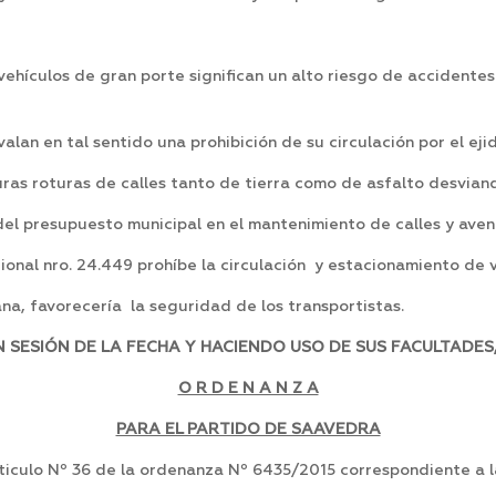
vehículos de gran porte significan un alto riesgo de accidentes
lan en tal sentido una prohibición de su circulación por el eji
ras roturas de calles tanto de tierra como de asfalto desviando
el presupuesto municipal en el mantenimiento de calles y aven
ional nro. 24.449 prohíbe la circulación y estacionamiento de 
ana, favorecería la seguridad de los transportistas.
SESIÓN DE LA FECHA Y HACIENDO USO DE SUS FACULTADES,
O R D E N A N Z A
PARA EL PARTIDO DE SAAVEDRA
articulo Nº 36 de la ordenanza Nº 6435/2015 correspondiente a l