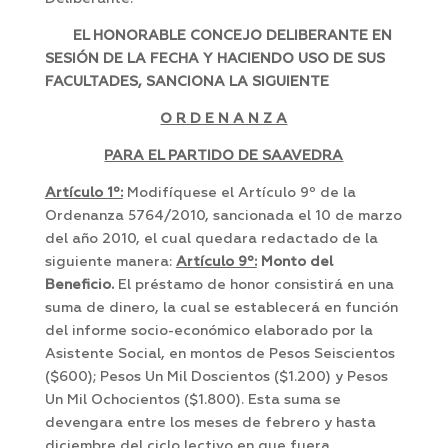
EL HONORABLE CONCEJO DELIBERANTE EN
SESIÓN DE LA FECHA Y HACIENDO USO DE SUS
FACULTADES, SANCIONA LA SIGUIENTE
O R D E N A N Z A
PARA EL PARTIDO DE SAAVEDRA
Artículo 1º:
Modifíquese el Artículo 9º de la
Ordenanza 5764/2010, sancionada el 10 de marzo
del año 2010, el cual quedara redactado de la
siguiente manera:
Artículo 9º:
Monto del
Beneficio.
El préstamo de honor consistirá en una
suma de dinero, la cual se establecerá en función
del informe socio-económico elaborado por la
Asistente Social, en montos de Pesos Seiscientos
($600); Pesos Un Mil Doscientos ($1.200) y Pesos
Un Mil Ochocientos ($1.800). Esta suma se
devengara entre los meses de febrero y hasta
diciembre del ciclo lectivo en que fuera